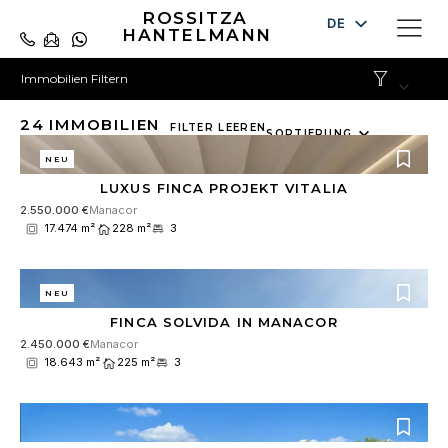
ROSSITZA
DE
HANTELMANN
EN
Immobilien Filtern
ES
24
IMMOBILIEN
10
FILTER LEEREN
SORTIERUNG
results
NEU
available
LUXUS FINCA PROJEKT VITALIA
2.550.000 €
Manacor
17.474 m²
228 m²
3
NEU
FINCA SOLVIDA IN MANACOR
2.450.000 €
Manacor
18.643 m²
225 m²
3