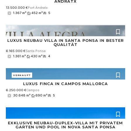
ANDRATX
13.500.000 €
Port Andratx
1.367 m²
452 m²
5
LUXUS NEUBAU VILLA IN SANTA PONSA IN BESTER
QUALITÄT
6.165.000 €
Santa Ponsa
1.361 m²
430 m²
4
VERKAUFT
LUXUS FINCA IN CAMPOS MALLORCA
6.250.000 €
Campos
30.648 m²
690 m²
5
EXKLUSIVE NEUBAU-DUPLEX-VILLA MIT PRIVATEM
GARTEN UND POOL IN NOVA SANTA PONSA