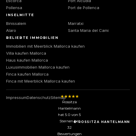
Escorca
Port Alcudia
Pollensa
Port de Pollenca
INSELMITTE
Binissalem
Marratxi
Alaro
Santa Maria del Cami
BELIEBTE IMMOBILIEN
Immobilien mit Meerblick Mallorca kaufen
Villa kaufen Mallorca
Haus kaufen Mallorca
Luxusimmobilien Mallorca kaufen
Finca kaufen Mallorca
Finca mit Meerblick Mallorca kaufen
Impressum
Datenschutz
Sitemap
Rossitza
Hantelmann
hat
5.0
von
5
Sternen bei
© ROSSITZA HANTELMANN
32
Bewertungen