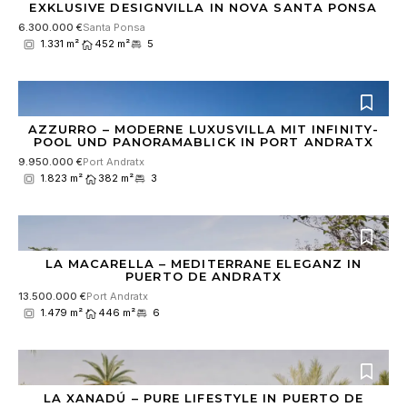
EXKLUSIVE DESIGNVILLA IN NOVA SANTA PONSA
6.300.000 €
Santa Ponsa
1.331 m²
452 m²
5
AZZURRO – MODERNE LUXUSVILLA MIT INFINITY-
POOL UND PANORAMABLICK IN PORT ANDRATX
9.950.000 €
Port Andratx
1.823 m²
382 m²
3
LA MACARELLA – MEDITERRANE ELEGANZ IN
PUERTO DE ANDRATX
13.500.000 €
Port Andratx
1.479 m²
446 m²
6
LA XANADÚ – PURE LIFESTYLE IN PUERTO DE