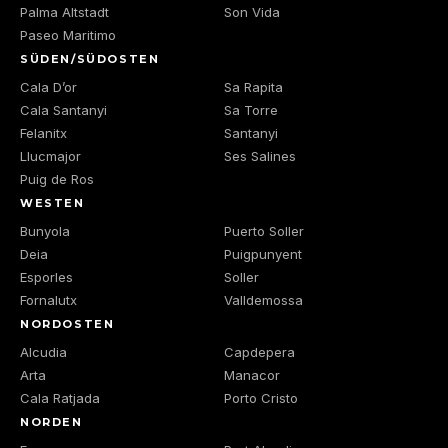
Palma Altstadt
Son Vida
Paseo Maritimo
SÜDEN/SÜDOSTEN
Cala D’or
Sa Rapita
Cala Santanyi
Sa Torre
Felanitx
Santanyi
Llucmajor
Ses Salines
Puig de Ros
WESTEN
Bunyola
Puerto Soller
Deia
Puigpunyent
Esporles
Soller
Fornalutx
Valldemossa
NORDOSTEN
Alcudia
Capdepera
Arta
Manacor
Cala Ratjada
Porto Cristo
NORDEN