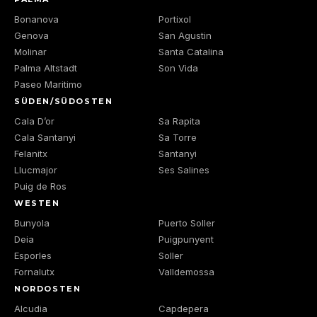
Bonanova
Portixol
Genova
San Agustin
Molinar
Santa Catalina
Palma Altstadt
Son Vida
Paseo Maritimo
SÜDEN/SÜDOSTEN
Cala D’or
Sa Rapita
Cala Santanyi
Sa Torre
Felanitx
Santanyi
Llucmajor
Ses Salines
Puig de Ros
WESTEN
Bunyola
Puerto Soller
Deia
Puigpunyent
Esporles
Soller
Fornalutx
Valldemossa
NORDOSTEN
Alcudia
Capdepera