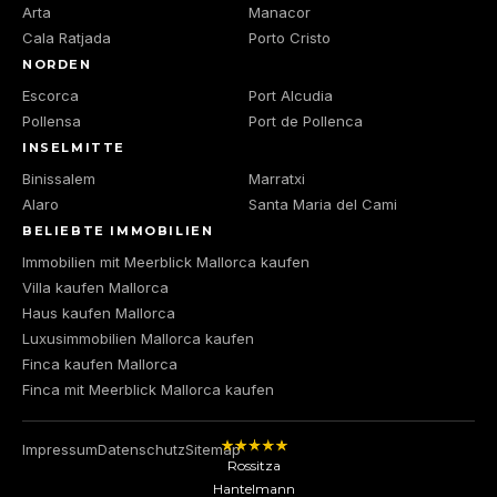
Arta
Manacor
Cala Ratjada
Porto Cristo
NORDEN
Escorca
Port Alcudia
Pollensa
Port de Pollenca
INSELMITTE
Binissalem
Marratxi
Alaro
Santa Maria del Cami
BELIEBTE IMMOBILIEN
Immobilien mit Meerblick Mallorca kaufen
Villa kaufen Mallorca
Haus kaufen Mallorca
Luxusimmobilien Mallorca kaufen
Finca kaufen Mallorca
Finca mit Meerblick Mallorca kaufen
Impressum
Datenschutz
Sitemap
Rossitza
Hantelmann