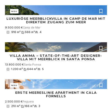
NEU
LUXURIÖSE MEERBLICKVILLA IN CAMP DE MAR MIT
DIREKTEM ZUGANG ZUM MEER
9.500.000 €
Camp de Mar
916 m²
566 m²
4
VILLA ANIMA – STATE-OF-THE-ART DESIGNER-
VILLA MIT MEERBLICK IN SANTA PONSA
13.800.000 €
Santa Ponsa
1.230 m²
644 m²
5
NEU
ERSTE MEERESLINIE APARTMENT IN CALA
FORNELLS
2.500.000 €
Peguera
210 m²
166 m²
3