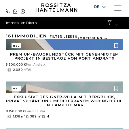
ROSSITZA
DE
HANTELMANN
EN
Immobilien Filtern
ES
161
IMMOBILIEN
10
FILTER LEEREN
SORTIERUNG
results
NEU
available
PREMIUM-BAUGRUNDSTÜCK MIT GENEHMIGTEM
PROJEKT IN BESTLAGE VON PORT ANDRATX
8.500.000 €
Port Andratx
2.080 m²
NEU
EXKLUSIVE DESIGNER-VILLA MIT BERGBLICK,
PRIVATSPHÄRE UND MEDITERRANEM WOHNGEFÜHL
IN CAMP DE MAR
9.150.000 €
Camp de Mar
1.138 m²
389 m²
4