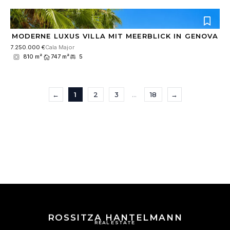
MODERNE LUXUS VILLA MIT MEERBLICK IN GENOVA
7.250.000 €
Cala Major
810 m²
747 m²
5
←
1
2
3
…
18
→
ROSSITZA HANTELMANN
REAL ESTATE