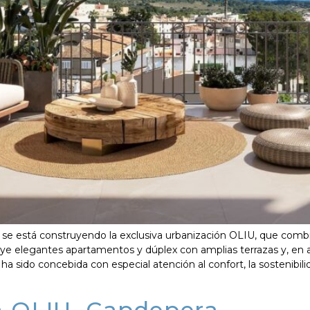
) se está construyendo la exclusiva urbanización OLIU, que comb
uye elegantes apartamentos y dúplex con amplias terrazas y, en al
a sido concebida con especial atención al confort, la sostenibilid
n OLIU, Capdepera