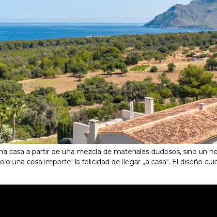
na casa a partir de una mezcla de materiales dudosos, sino un ho
o una cosa importe: la felicidad de llegar „a casa“. El diseño cu