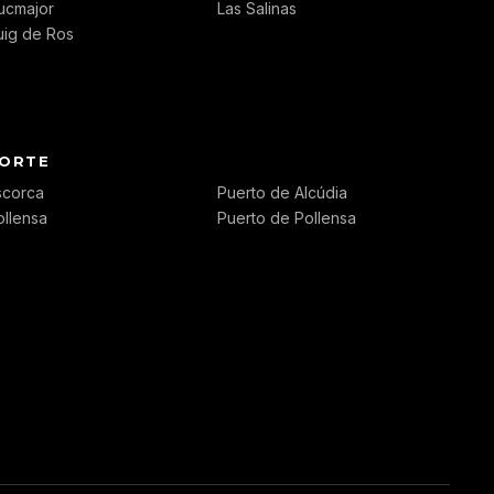
lucmajor
Las Salinas
uig de Ros
ORTE
scorca
Puerto de Alcúdia
ollensa
Puerto de Pollensa