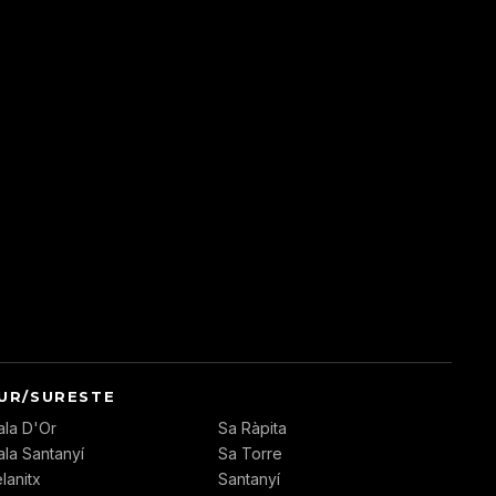
N
UR/SURESTE
ala D'Or
Sa Ràpita
ala Santanyí
Sa Torre
lanitx
Santanyí