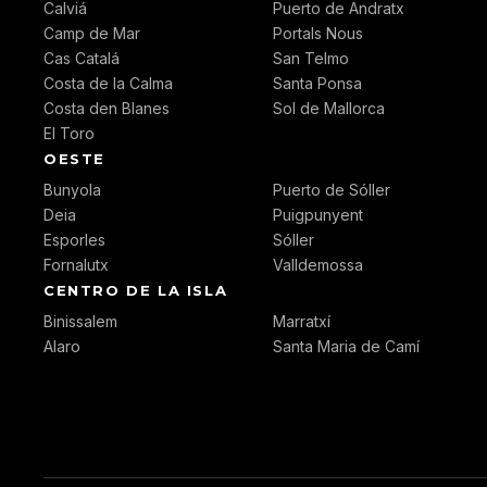
Calviá
Puerto de Andratx
Camp de Mar
Portals Nous
Cas Catalá
San Telmo
Costa de la Calma
Santa Ponsa
Costa den Blanes
Sol de Mallorca
El Toro
OESTE
Bunyola
Puerto de Sóller
Deia
Puigpunyent
Esporles
Sóller
Fornalutx
Valldemossa
CENTRO DE LA ISLA
Binissalem
Marratxí
Alaro
Santa Maria de Camí