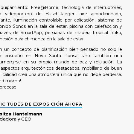
 equipamiento: Free@Home, tecnología de interruptores,
y videoportero de Busch-Jaeger, aire acondicionado,
iante, iluminación controlable por aplicación, sistema de
nido Sonos en la sala de estar, piscina con calefacción y
través de SmartApp, persianas de madera tropical Iroko,
nexión para chimenea en la sala de estar.
n un concepto de planificación bien pensado no solo le
de ensueño en Nova Santa Ponsa, sino también una
sumergirse en su propio mundo de paz y relajación. La
aspectos arquitectónicos destacados, mobiliario de buen
a calidad crea una atmósfera única que no debe perderse.
ted mismo!
 proceso
ICITUDES DE EXPOSICIÓN AHORA
sitza Hantelmann
dadora y CEO