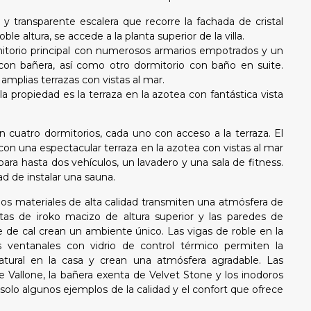
 transparente escalera que recorre la fachada de cristal
le altura, se accede a la planta superior de la villa.
mitorio principal con numerosos armarios empotrados y un
 con bañera, así como otro dormitorio con baño en suite.
mplias terrazas con vistas al mar.
a propiedad es la terraza en la azotea con fantástica vista
con cuatro dormitorios, cada uno con acceso a la terraza. El
n una espectacular terraza en la azotea con vistas al mar
para hasta dos vehículos, un lavadero y una sala de fitness.
ad de instalar una sauna.
los materiales de alta calidad transmiten una atmósfera de
rtas de iroko macizo de altura superior y las paredes de
de cal crean un ambiente único. Las vigas de roble en la
s ventanales con vidrio de control térmico permiten la
tural en la casa y crean una atmósfera agradable. Las
e Vallone, la bañera exenta de Velvet Stone y los inodoros
olo algunos ejemplos de la calidad y el confort que ofrece