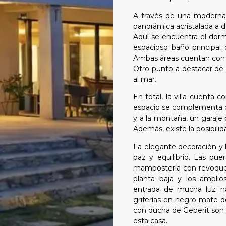
A través de una moderna y
panorámica acristalada a dob
Aquí se encuentra el dor
espacioso baño principal
Ambas áreas cuentan con a
Otro punto a destacar de l
al mar.
En total, la villa cuenta 
espacio se complementa co
y a la montaña, un garaje 
Además, existe la posibilid
La elegante decoración y 
paz y equilibrio. Las pue
mampostería con revoque 
planta baja y los amplio
entrada de mucha luz na
griferías en negro mate d
con ducha de Geberit son s
esta casa.