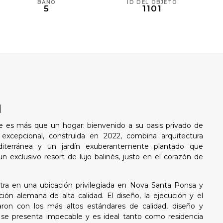
BAÑO
ID DEL OBJETO
5
1101
N
e es más que un hogar: bienvenido a su oasis privado de
la excepcional, construida en 2022, combina arquitectura
iterránea y un jardín exuberantemente plantado que
n exclusivo resort de lujo balinés, justo en el corazón de
ntra en una ubicación privilegiada en Nova Santa Ponsa y
ón alemana de alta calidad. El diseño, la ejecución y el
aron con los más altos estándares de calidad, diseño y
e se presenta impecable y es ideal tanto como residencia