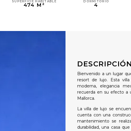
SUPERFICIE HABITABLE
DORMITORIO
474 M²
4
DESCRIPCIÓ
Bienvenido a un lugar qu
resort de lujo. Esta vil
moderna, elegancia med
recuerda en su efecto a u
Mallorca.
La villa de lujo se encue
cuenta con una construcci
mantenimiento se realiz
durabilidad, una casa qu