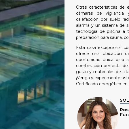
Otras características de
cámaras de vigilancia 
calefacción por suelo rad
alarma y un sistema de so
tecnología de piscina a 
preparación para sauna, co
Esta casa excepcional co
ofrece una ubicación 
oportunidad única para 
combinación perfecta de 
gusto y materiales de alt
¡Venga y experimente us
Certificado energético en
SOL
Ros
Fun