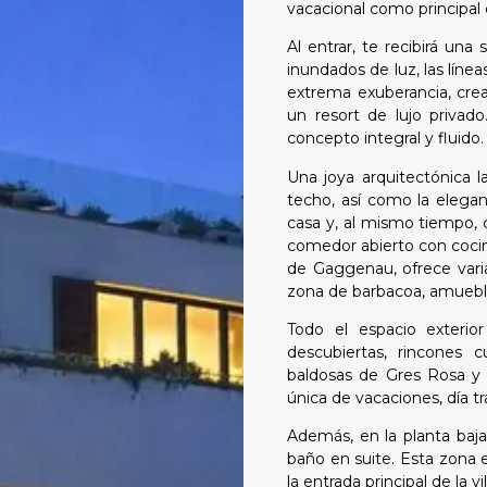
vacacional como principal 
Al entrar, te recibirá un
inundados de luz, las líneas
extrema exuberancia, crea
un resort de lujo privado
concepto integral y fluido.
Una joya arquitectónica l
techo, así como la elega
casa y, al mismo tiempo, c
comedor abierto con cocin
de Gaggenau, ofrece varias
zona de barbacoa, amueb
Todo el espacio exterio
descubiertas, rincones 
baldosas de Gres Rosa y 
única de vacaciones, día tra
Además, en la planta baj
baño en suite. Esta zona
la entrada principal de la 