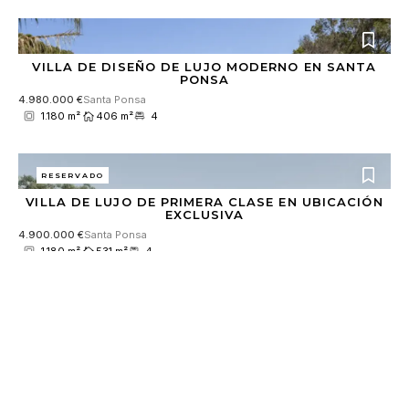
VILLA DE DISEÑO DE LUJO MODERNO EN SANTA
PONSA
4.980.000 €
Santa Ponsa
1.180 m²
406 m²
4
RESERVADO
VILLA DE LUJO DE PRIMERA CLASE EN UBICACIÓN
EXCLUSIVA
4.900.000 €
Santa Ponsa
1.180 m²
531 m²
4
RESERVADO
EXCLUSIVA VILLA DE NUEVA CONSTRUCCIÓN CON
PISCINA CUBIERTA Y AMPLIA ZONA DE SPA
8.900.000 €
Son Vida
2.018 m²
921 m²
5