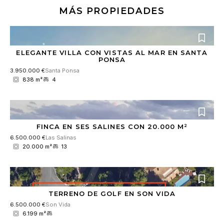
m
o
c
MÁS PROPIEDADES
i
d
o
e
e
*
n
l
t
R
o
ELEGANTE VILLA CON VISTAS AL MAR EN SANTA
G
PONSA
P
3.950.000 €
Santa Ponsa
D
838 m²
4
*
FINCA EN SES SALINES CON 20.000 M²
6.500.000 €
Las Salinas
20.000 m²
13
TERRENO DE GOLF EN SON VIDA
6.500.000 €
Son Vida
6.199 m²