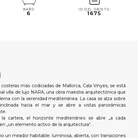
BAÑO
ID DEL OBJETO
6
1675
N
 costeras más codiciadas de Mallorca, Cala Vinyes, se está
al villa de lujo NARA, una obra maestra arquitectónica que
rna con la serenidad mediterránea. La casa se alza sobre
nclinada hacia el mar y se abre a vistas panorámicas
te.
 la cartera, el horizonte mediterráneo se abre „a cada
en „un elemento activo de la arquitectura“. .
o un mirador habitable: luminosa, abierta, con transiciones