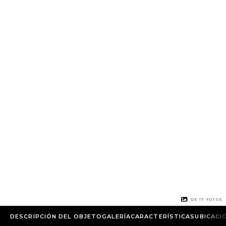
1 DE
17
FOTOS
DESCRIPCIÓN DEL OBJETO
GALERÍA
CARACTERÍSTICAS
UBICACI