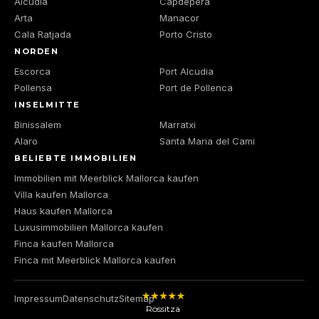
Alcudia
Capdepera
Arta
Manacor
Cala Ratjada
Porto Cristo
NORDEN
Escorca
Port Alcudia
Pollensa
Port de Pollenca
INSELMITTE
Binissalem
Marratxi
Alaro
Santa Maria del Cami
BELIEBTE IMMOBILIEN
Immobilien mit Meerblick Mallorca kaufen
Villa kaufen Mallorca
Haus kaufen Mallorca
Luxusimmobilien Mallorca kaufen
Finca kaufen Mallorca
Finca mit Meerblick Mallorca kaufen
Impressum
Datenschutz
Sitemap
Rossitza