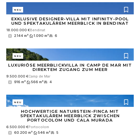
NEU
EXKLUSIVE DESIGNER-VILLA MIT INFINITY-POOL
UND SPEKTAKULÄREM MEERBLICK IN BENDINAT
18.000.000 €
Bendinat
2.144 m²
1.090 m²
6
NEU
LUXURIÖSE MEERBLICKVILLA IN CAMP DE MAR MIT
DIREKTEM ZUGANG ZUM MEER
9.500.000 €
Camp de Mar
916 m²
566 m²
4
NEU
HOCHWERTIGE NATURSTEIN-FINCA MIT
SPEKTAKULÄREM MEERBLICK ZWISCHEN
PORTOCOLOM UND CALA MURADA
6.500.000 €
Portocolom
60.200 m²
546 m²
5