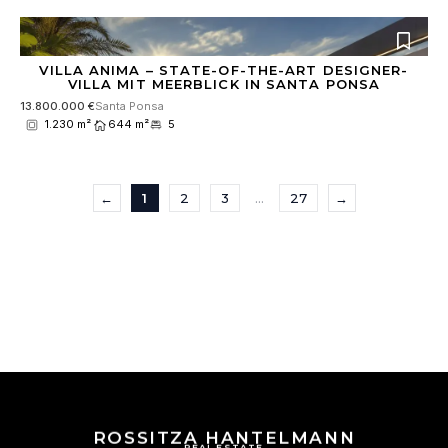
VILLA ANIMA – STATE-OF-THE-ART DESIGNER-
VILLA MIT MEERBLICK IN SANTA PONSA
13.800.000 €
Santa Ponsa
1.230 m²
644 m²
5
←
1
2
3
…
27
→
ROSSITZA HANTELMANN
REAL ESTATE