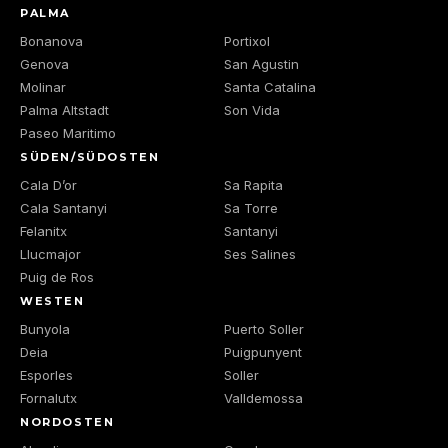
PALMA
Bonanova
Portixol
Genova
San Agustin
Molinar
Santa Catalina
Palma Altstadt
Son Vida
Paseo Maritimo
SÜDEN/SÜDOSTEN
Cala D’or
Sa Rapita
Cala Santanyi
Sa Torre
Felanitx
Santanyi
Llucmajor
Ses Salines
Puig de Ros
WESTEN
Bunyola
Puerto Soller
Deia
Puigpunyent
Esporles
Soller
Fornalutx
Valldemossa
NORDOSTEN