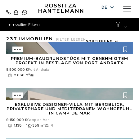
ROSSITZA
DE
HANTELMANN
EN
Immobilien Filtern
ES
237
IMMOBILIEN
10
FILTER LEEREN
SORTIERUNG
results
NEU
available
PREMIUM-BAUGRUNDSTÜCK MIT GENEHMIGTEM
PROJEKT IN BESTLAGE VON PORT ANDRATX
8.500.000 €
Port Andratx
2.080 m²
NEU
EXKLUSIVE DESIGNER-VILLA MIT BERGBLICK,
PRIVATSPHÄRE UND MEDITERRANEM WOHNGEFÜHL
IN CAMP DE MAR
9.150.000 €
Camp de Mar
1.138 m²
389 m²
4