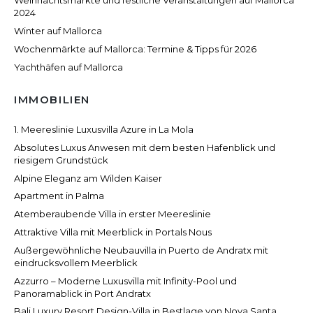
Weihnachtsmärkte und festliche Veranstaltungen auf Mallorca
2024
Winter auf Mallorca
Wochenmärkte auf Mallorca: Termine & Tipps für 2026
Yachthäfen auf Mallorca
IMMOBILIEN
1. Meereslinie Luxusvilla Azure in La Mola
Absolutes Luxus Anwesen mit dem besten Hafenblick und
riesigem Grundstück
Alpine Eleganz am Wilden Kaiser
Apartment in Palma
Atemberaubende Villa in erster Meereslinie
Attraktive Villa mit Meerblick in Portals Nous
Außergewöhnliche Neubauvilla in Puerto de Andratx mit
eindrucksvollem Meerblick
Azzurro – Moderne Luxusvilla mit Infinity-Pool und
Panoramablick in Port Andratx
Bali Luxury Resort Design-Villa in Bestlage von Nova Santa