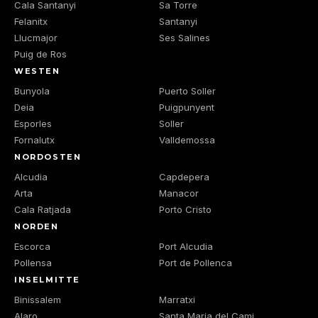
Cala Santanyi
Sa Torre
Felanitx
Santanyi
Llucmajor
Ses Salines
Puig de Ros
WESTEN
Bunyola
Puerto Soller
Deia
Puigpunyent
Esporles
Soller
Fornalutx
Valldemossa
NORDOSTEN
Alcudia
Capdepera
Arta
Manacor
Cala Ratjada
Porto Cristo
NORDEN
Escorca
Port Alcudia
Pollensa
Port de Pollenca
INSELMITTE
Binissalem
Marratxi
Alaro
Santa Maria del Cami