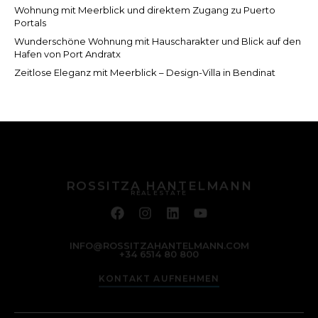
Wohnung mit Meerblick und direktem Zugang zu Puerto
Portals
Wunderschöne Wohnung mit Hauscharakter und Blick auf den
Hafen von Port Andratx
Zeitlose Eleganz mit Meerblick – Design-Villa in Bendinat
ROSSITZA HANTELMANN
REAL ESTATE
INFO@ROSSITZAHANTELMANN.COM
+34 6514 80 800
KONTAKT AUFNEHMEN