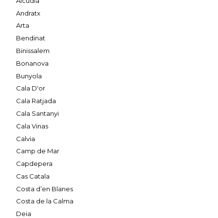
Alcudia
Andratx
Arta
Bendinat
Binissalem
Bonanova
Bunyola
Cala D'or
Cala Ratjada
Cala Santanyi
Cala Vinas
Calvia
Camp de Mar
Capdepera
Cas Catala
Costa d’en Blanes
Costa de la Calma
Deia