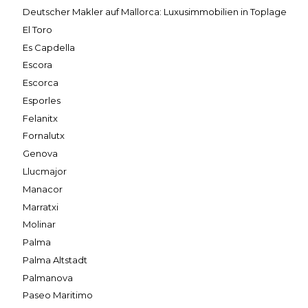
Deutscher Makler auf Mallorca: Luxusimmobilien in Toplage
El Toro
Es Capdella
Escora
Escorca
Esporles
Felanitx
Fornalutx
Genova
Llucmajor
Manacor
Marratxi
Molinar
Palma
Palma Altstadt
Palmanova
Paseo Maritimo