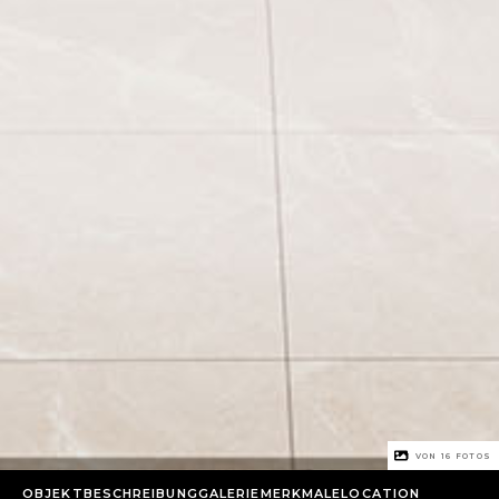
1 VON
16
FOTOS
OBJEKTBESCHREIBUNG
GALERIE
MERKMALE
LOCATION