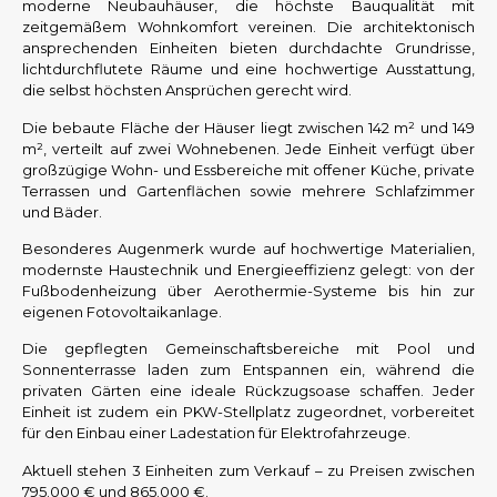
moderne Neubauhäuser, die höchste Bauqualität mit
zeitgemäßem Wohnkomfort vereinen. Die architektonisch
ansprechenden Einheiten bieten durchdachte Grundrisse,
lichtdurchflutete Räume und eine hochwertige Ausstattung,
die selbst höchsten Ansprüchen gerecht wird.
Die bebaute Fläche der Häuser liegt zwischen 142 m² und 149
m², verteilt auf zwei Wohnebenen. Jede Einheit verfügt über
großzügige Wohn- und Essbereiche mit offener Küche, private
Terrassen und Gartenflächen sowie mehrere Schlafzimmer
und Bäder.
Besonderes Augenmerk wurde auf hochwertige Materialien,
modernste Haustechnik und Energieeffizienz gelegt: von der
Fußbodenheizung über Aerothermie-Systeme bis hin zur
eigenen Fotovoltaikanlage.
Die gepflegten Gemeinschaftsbereiche mit Pool und
Sonnenterrasse laden zum Entspannen ein, während die
privaten Gärten eine ideale Rückzugsoase schaffen. Jeder
Einheit ist zudem ein PKW-Stellplatz zugeordnet, vorbereitet
für den Einbau einer Ladestation für Elektrofahrzeuge.
Aktuell stehen 3 Einheiten zum Verkauf – zu Preisen zwischen
795.000 € und 865.000 €.