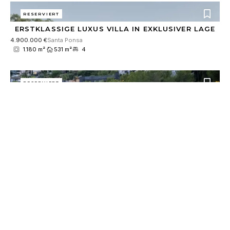
RESERVIERT
ERSTKLASSIGE LUXUS VILLA IN EXKLUSIVER LAGE
4.900.000 €
Santa Ponsa
1.180 m²
531 m²
4
RESERVIERT
EXKLUSIVE NEUBAU-VILLA MIT INDOOR-POOL UND
GROSSEM SPA-BEREICH
8.900.000 €
Son Vida
2.018 m²
921 m²
5
ALLE IMMOBILIEN ANSEHEN