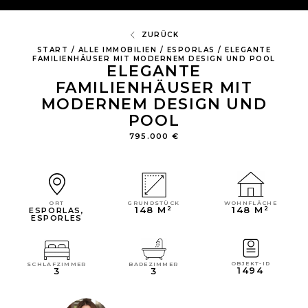
ZURÜCK
START
/
ALLE IMMOBILIEN
/
ESPORLAS
/
ELEGANTE
FAMILIENHÄUSER MIT MODERNEM DESIGN UND POOL
ELEGANTE
FAMILIENHÄUSER MIT
MODERNEM DESIGN UND
POOL
795.000 €
WOHNFLÄCHE
GRUNDSTÜCK
ORT
148 M²
148 M²
ESPORLAS
,
ESPORLES
OBJEKT-ID
SCHLAFZIMMER
BADEZIMMER
1494
3
3