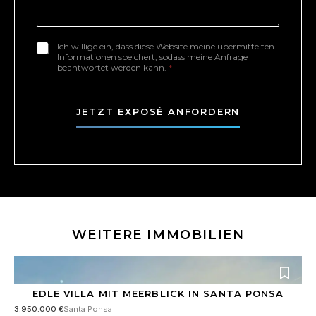
r
n
e
i
u
s
c
m
s
h
m
Ich willige ein, dass diese Website meine übermittelten
D
e
t
Informationen speichert, sodass meine Anfrage
e
S
*
beantwortet werden kann.
*
r
G
*
V
O
JETZT EXPOSÉ ANFORDERN
-
E
i
n
v
e
r
s
t
WEITERE IMMOBILIEN
ä
n
d
n
i
EDLE VILLA MIT MEERBLICK IN SANTA PONSA
s
3.950.000 €
Santa Ponsa
*