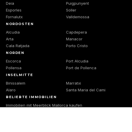
Deia
Puigpunyent
Esporles
Soller
Fornalutx
Valldemossa
NORDOSTEN
Alcudia
Capdepera
Arta
Manacor
Cala Ratjada
Porto Cristo
NORDEN
Escorca
Port Alcudia
Pollensa
Port de Pollenca
INSELMITTE
Binissalem
Marratxi
Alaro
Santa Maria del Cami
BELIEBTE IMMOBILIEN
Immobilien mit Meerblick Mallorca kaufen
Villa kaufen Mallorca
Haus kaufen Mallorca
Luxusimmobilien Mallorca kaufen