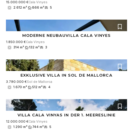
15.000.000 €
Cala Vinyes
2.612 m²
866 m²
5
MODERNE NEUBAUVILLA CALA VINYES
1.850.000 €
Cala Vinyes
314 m²
132 m²
3
EXKLUSIVE VILLA IN SOL DE MALLORCA
3.790.000 €
Sol de Mallorca
1.670 m²
512 m²
4
VILLA CALA VINYAS IN DER 1. MEERESLINIE
12.000.000 €
Cala Vinyes
1.290 m²
744 m²
5