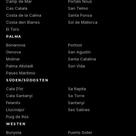
Camp de Mar
Portals Nous
Cas Catala
San Telmo
Costa de la Calma
Santa Ponsa
Costa den Blanes
Sol de Mallorca
El Toro
PALMA
Bonanova
Portixol
Genova
San Agustin
Molinar
Santa Catalina
Palma Altstadt
Son Vida
Paseo Maritimo
SÜDEN/SÜDOSTEN
Cala D’or
Sa Rapita
Cala Santanyi
Sa Torre
Felanitx
Santanyi
Llucmajor
Ses Salines
Puig de Ros
WESTEN
Bunyola
Puerto Soller