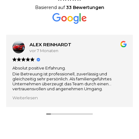
Basierend auf
33 Bewertungen
ALEX REINHARDT
vor 7 Monaten
Absolut positive Erfahrung.
Die Betreuung ist professionell, zuverlässig und
gleichzeitig sehr persönlich. Als familiengeführtes
Unternehmen überzeugt das Team durch einen
vertrauensvollen und angenehmen Umgang.
Weiterlesen
Besonders hervorzuheben ist die sehr gute
Marktkenntnis und die realistische, ehrliche
Einschätzung.
Man fühlt sich gut beraten und jederzeit in sicheren
Händen.
Klare Weiterempfehlung :)