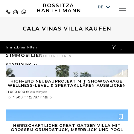
ROSSITZA
DE
HANTELMANN
EN
ES
CALA VINAS VILLA KAUFEN
Immobilien Filtern
5
IMMOBILIEN
FILTER LEEREN
10
SORTIERUNG
results
available
HIGH-END NEUBAUPROJEKT MIT SHOWGARAGE,
WELLNESS-LEVEL & SPEKTAKULÄREN AUSBLICKEN
11.000.000 €
Cala Vinyes
1.800 m²
787 m²
5
HERRSCHAFTLICHE GREAT GATSBY VILLA MIT
GROSSEM GRUNDSTÜCK, MEERBLICK UND POOL