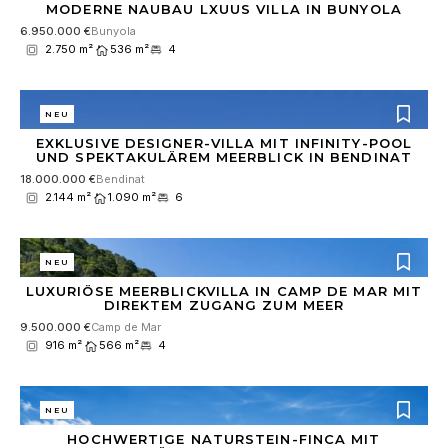
MODERNE NAUBAU LXUUS VILLA IN BUNYOLA
6.950.000 €
Bunyola
2.750 m²
536 m²
4
NEU
EXKLUSIVE DESIGNER-VILLA MIT INFINITY-POOL
UND SPEKTAKULÄREM MEERBLICK IN BENDINAT
18.000.000 €
Bendinat
2.144 m²
1.090 m²
6
NEU
LUXURIÖSE MEERBLICKVILLA IN CAMP DE MAR MIT
DIREKTEM ZUGANG ZUM MEER
9.500.000 €
Camp de Mar
916 m²
566 m²
4
NEU
HOCHWERTIGE NATURSTEIN-FINCA MIT