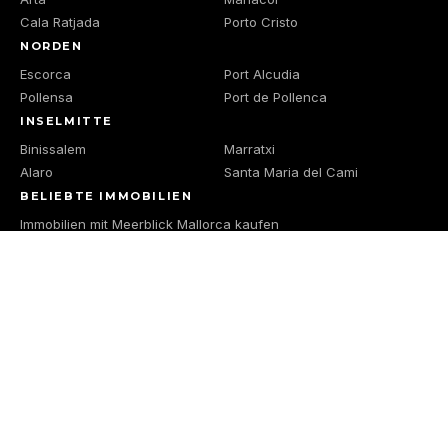
Cala Ratjada
Porto Cristo
NORDEN
Escorca
Port Alcudia
Pollensa
Port de Pollenca
INSELMITTE
Binissalem
Marratxi
Alaro
Santa Maria del Cami
BELIEBTE IMMOBILIEN
Immobilien mit Meerblick Mallorca kaufen
Villa kaufen Mallorca
Haus kaufen Mallorca
Luxusimmobilien Mallorca kaufen
Finca kaufen Mallorca
Finca mit Meerblick Mallorca kaufen
Impressum
Datenschutz
Sitemap
Rossitza
Hantelmann