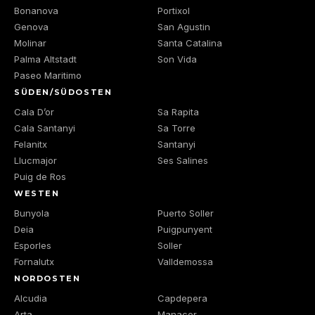
Bonanova
Portixol
Genova
San Agustin
Molinar
Santa Catalina
Palma Altstadt
Son Vida
Paseo Maritimo
SÜDEN/SÜDOSTEN
Cala D’or
Sa Rapita
Cala Santanyi
Sa Torre
Felanitx
Santanyi
Llucmajor
Ses Salines
Puig de Ros
WESTEN
Bunyola
Puerto Soller
Deia
Puigpunyent
Esporles
Soller
Fornalutx
Valldemossa
NORDOSTEN
Alcudia
Capdepera
Arta
Manacor