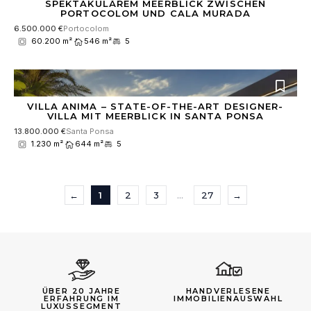
SPEKTAKULÄREM MEERBLICK ZWISCHEN
PORTOCOLOM UND CALA MURADA
6.500.000 €
Portocolom
60.200 m²
546 m²
5
VILLA ANIMA – STATE-OF-THE-ART DESIGNER-
VILLA MIT MEERBLICK IN SANTA PONSA
13.800.000 €
Santa Ponsa
1.230 m²
644 m²
5
←
1
2
3
…
27
→
ÜBER 20 JAHRE
HANDVERLESENE
ERFAHRUNG IM
IMMOBILIENAUSWAHL
LUXUSSEGMENT