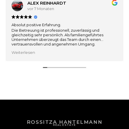
ALEX REINHARDT
vor 7 Monaten
Absolut positive Erfahrung.
Die Betreuung ist professionell, zuverlässig und
gleichzeitig sehr persönlich. Als familiengeführtes
Unternehmen überzeugt das Team durch einen
vertrauensvollen und angenehmen Umgang.
Weiterlesen
Besonders hervorzuheben ist die sehr gute
Marktkenntnis und die realistische, ehrliche
Einschätzung.
Man fühlt sich gut beraten und jederzeit in sicheren
Händen.
Klare Weiterempfehlung :)
ROSSITZA HANTELMANN
REAL ESTATE