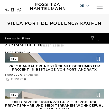
ROSSITZA
DE
HANTELMANN
EN
ES
VILLA PORT DE POLLENCA KAUFEN
Immobilien Filtern
237
IMMOBILIEN
FILTER LEEREN
10
SORTIERUNG
results
NEU
available
PREMIUM-BAUGRUNDSTÜCK MIT GENEHMIGTEM
PROJEKT IN BESTLAGE VON PORT ANDRATX
8.500.000 €
Port Andratx
2.080 m²
NEU
EXKLUSIVE DESIGNER-VILLA MIT BERGBLICK,
PRIVATSPHÄRE UND MEDITERRANEM WOHNGEFÜHL
IN CAMP DE MAR