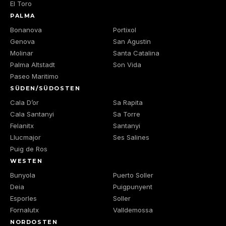
El Toro
PALMA
Bonanova
Portixol
Genova
San Agustin
Molinar
Santa Catalina
Palma Altstadt
Son Vida
Paseo Maritimo
SÜDEN/SÜDOSTEN
Cala D’or
Sa Rapita
Cala Santanyi
Sa Torre
Felanitx
Santanyi
Llucmajor
Ses Salines
Puig de Ros
WESTEN
Bunyola
Puerto Soller
Deia
Puigpunyent
Esporles
Soller
Fornalutx
Valldemossa
NORDOSTEN