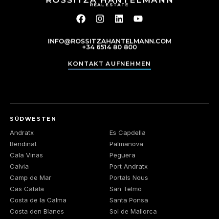
d
REAL ESTATE
n
r
d
e
n
s
i
INFO@ROSSITZAHANTELMANN.COM
s
s
+34 6514 80 800
e
*
E
KONTAKT AUFNEHMEN
-
M
a
i
l
-
SÜDWESTEN
A
Andratx
Es Capdella
d
Bendinat
Palmanova
r
e
Cala Vinas
Peguera
s
Calvia
Port Andratx
s
Camp de Mar
Portals Nous
e
Cas Catala
San Telmo
Costa de la Calma
Santa Ponsa
Costa den Blanes
Sol de Mallorca