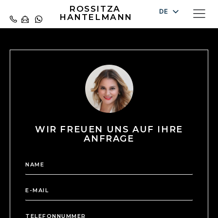
ROSSITZA
DE
HANTELMANN
EN
ES
WIR FREUEN UNS AUF IHRE
ANFRAGE
N
a
m
D
E
e
S
-
*
G
M
T
V
a