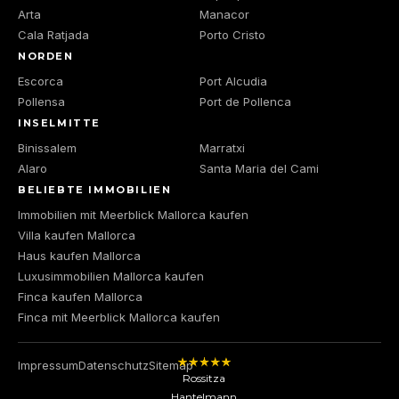
Arta
Manacor
Cala Ratjada
Porto Cristo
NORDEN
Escorca
Port Alcudia
Pollensa
Port de Pollenca
INSELMITTE
Binissalem
Marratxi
Alaro
Santa Maria del Cami
BELIEBTE IMMOBILIEN
Immobilien mit Meerblick Mallorca kaufen
Villa kaufen Mallorca
Haus kaufen Mallorca
Luxusimmobilien Mallorca kaufen
Finca kaufen Mallorca
Finca mit Meerblick Mallorca kaufen
Impressum
Datenschutz
Sitemap
Rossitza
Hantelmann