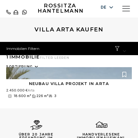
ROSSITZA
DE
HANTELMANN
EN
ES
VILLA ARTA KAUFEN
Immobilien Filtern
1
IMMOBILIE
FILTER LEEREN
10
SORTIERUNG
results
available
NEUBAU VILLA PROJEKT IN ARTA
2.450.000 €
Arta
18.600 m²
226 m²
3
ÜBER 20 JAHRE
HANDVERLESENE
ERFAHRUNG IM
IMMOBILIENAUSWAHL