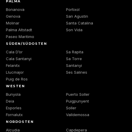
PALMA
Bonanova
Portixol
Genova
San Agustin
Molinar
Santa Catalina
Palma Altstadt
Son Vida
Paseo Maritimo
SÜDEN/SÜDOSTEN
Cala D’or
Sa Rapita
Cala Santanyi
Sa Torre
Felanitx
Santanyi
Llucmajor
Ses Salines
Puig de Ros
WESTEN
Bunyola
Puerto Soller
Deia
Puigpunyent
Esporles
Soller
Fornalutx
Valldemossa
NORDOSTEN
Alcudia
Capdepera