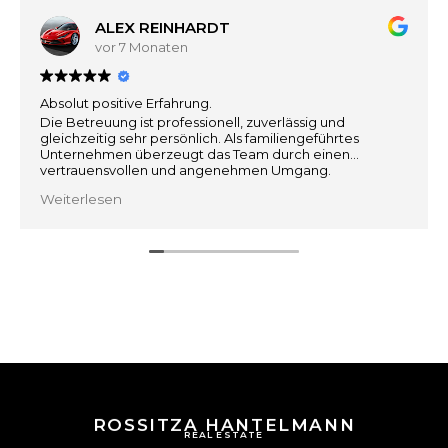
ALEX REINHARDT
vor 7 Monaten
Absolut positive Erfahrung.
Die Betreuung ist professionell, zuverlässig und
gleichzeitig sehr persönlich. Als familiengeführtes
Unternehmen überzeugt das Team durch einen
vertrauensvollen und angenehmen Umgang.
Weiterlesen
Besonders hervorzuheben ist die sehr gute
Marktkenntnis und die realistische, ehrliche
Einschätzung.
Man fühlt sich gut beraten und jederzeit in sicheren
Händen.
Klare Weiterempfehlung :)
ROSSITZA HANTELMANN
REAL ESTATE