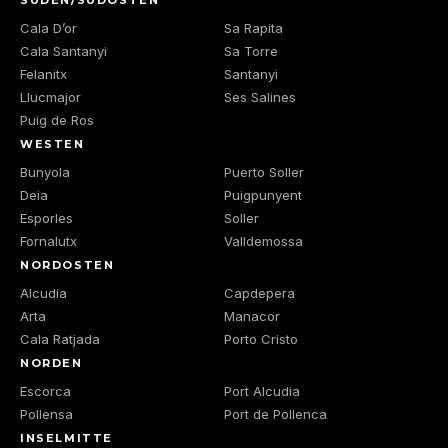
Cala D’or
Sa Rapita
Cala Santanyi
Sa Torre
Felanitx
Santanyi
Llucmajor
Ses Salines
Puig de Ros
WESTEN
Bunyola
Puerto Soller
Deia
Puigpunyent
Esporles
Soller
Fornalutx
Valldemossa
NORDOSTEN
Alcudia
Capdepera
Arta
Manacor
Cala Ratjada
Porto Cristo
NORDEN
Escorca
Port Alcudia
Pollensa
Port de Pollenca
INSELMITTE