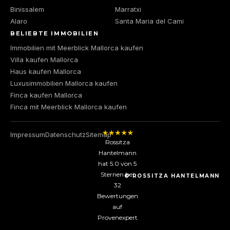
Binissalem
Marratxi
Alaro
Santa Maria del Cami
BELIEBTE IMMOBILIEN
Immobilien mit Meerblick Mallorca kaufen
Villa kaufen Mallorca
Haus kaufen Mallorca
Luxusimmobilien Mallorca kaufen
Finca kaufen Mallorca
Finca mit Meerblick Mallorca kaufen
Impressum
Datenschutz
Sitemap
Rossitza
Hantelmann
hat
5.0
von
5
Sternen bei
© ROSSITZA HANTELMANN
32
Bewertungen
auf
Provenexpert