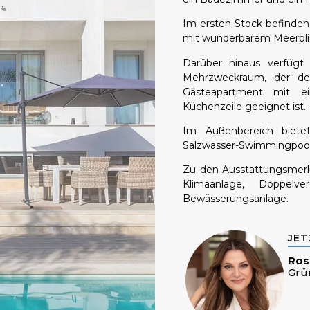
Im ersten Stock befinden 
mit wunderbarem Meerblic
Darüber hinaus verfügt 
Mehrzweckraum, der der
Gästeapartment mit e
Küchenzeile geeignet ist.
Im Außenbereich bietet
Salzwasser-Swimmingpool
Zu den Ausstattungsmerk
Klimaanlage, Doppelv
Bewässerungsanlage.
JET
Ros
Grü