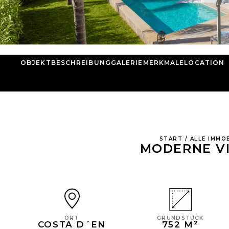
OBJEKTBESCHREIBUNG
GALERIE
MERKMALE
LOCATION
START
/
ALLE IMMOB
MODERNE VI
GRUNDSTÜCK
ORT
752 M²
COSTA D´EN