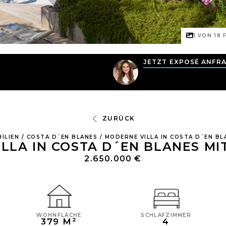
1 VON
18
F
JETZT EXPOSÉ ANFR
ZURÜCK
ILIEN
/
COSTA D´EN BLANES
/
MODERNE VILLA IN COSTA D´EN BL
LLA IN COSTA D´EN BLANES MI
2.650.000 €
WOHNFLÄCHE
SCHLAFZIMMER
379 M²
4