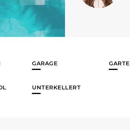
M
GARAGE
GART
OL
UNTERKELLERT