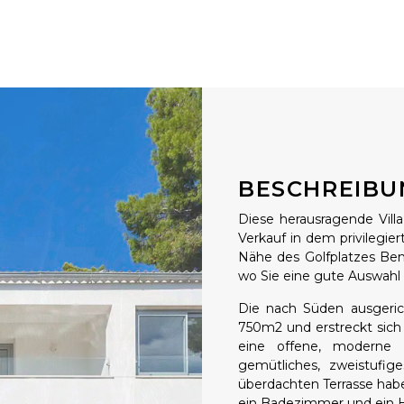
BESCHREIBU
Diese herausragende Vill
Verkauf in dem privilegier
Nähe des Golfplatzes Ben
wo Sie eine gute Auswahl 
Die nach Süden ausgerich
750m2 und erstreckt sich
eine offene, moderne 
gemütliches, zweistufi
überdachten Terrasse habe
ein Badezimmer und ein H