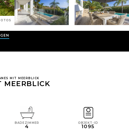
OTOS
AGEN
ANES MIT MEERBLICK
T MEERBLICK
BADEZIMMER
OBJEKT-ID
4
1095