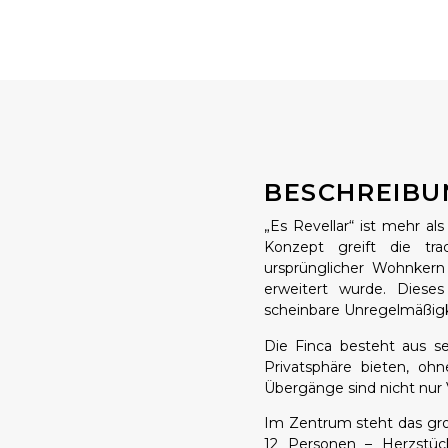
BESCHREIBU
„Es Revellar“ ist mehr al
Konzept greift die trad
ursprünglicher Wohnkern
erweitert wurde. Diese
scheinbare Unregelmäßigkei
Die Finca besteht aus 
Privatsphäre bieten, o
Übergänge sind nicht nur
Im Zentrum steht das gr
12 Personen – Herzstück