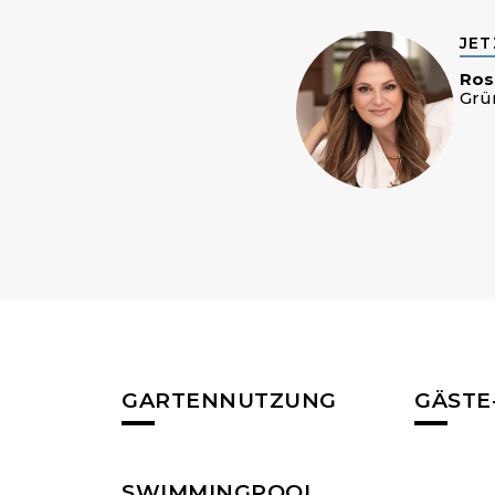
JET
Ros
Grü
GARTENNUTZUNG
GÄSTE
SWIMMINGPOOL