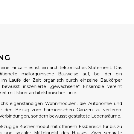
NG
s eine Finca – es ist ein architektonisches Statement. Das
itionelle mallorquinische Bauweise auf, bei der ein
 im Laufe der Zeit organisch durch einzelne Baukörper
s bewusst inszenierte „gewachsene“ Ensemble vereint
t mit klarer architektonischer Linie.
sechs eigenständigen Wohnmodulen, die Autonomie und
hne den Bezug zum harmonischen Ganzen zu verlieren.
 Verbindungen, sondern bewusst gestaltete Lebensräume.
oßzügige Küchenmodul mit offenem Essbereich für bis zu
 und sozialer Mittelpunkt des Hauses. Zwei separate