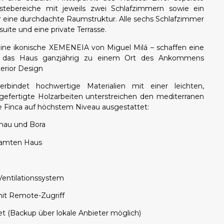
stebereiche mit jeweils zwei Schlafzimmern sowie ein
r eine durchdachte Raumstruktur. Alle sechs Schlafzimmer
uite und eine private Terrasse.
ine ikonische XEMENEIA von Miguel Milá – schaffen eine
 das Haus ganzjährig zu einem Ort des Ankommens
erior Design
rbindet hochwertige Materialien mit einer leichten,
ßgefertigte Holzarbeiten unterstreichen den mediterranen
die Finca auf höchstem Niveau ausgestattet:
nau und Bora
samten Haus
Ventilationssystem
t Remote-Zugriff
et (Backup über lokale Anbieter möglich)