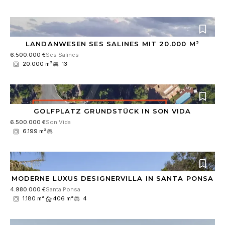
m
e
N
a
c
LANDANWESEN SES SALINES MIT 20.000 M²
h
6.500.000 €
Ses Salines
r
20.000 m²
13
i
c
h
t
GOLFPLATZ GRUNDSTÜCK IN SON VIDA
6.500.000 €
Son Vida
6.199 m²
MODERNE LUXUS DESIGNERVILLA IN SANTA PONSA
4.980.000 €
Santa Ponsa
1.180 m²
406 m²
4