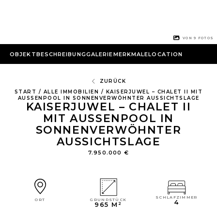
1 VON
9
FOTOS
OBJEKTBESCHREIBUNG
GALERIE
MERKMALE
LOCATION
ZURÜCK
START
/
ALLE IMMOBILIEN
/
KAISERJUWEL – CHALET II MIT
AUSSENPOOL IN SONNENVERWÖHNTER AUSSICHTSLAGE
KAISERJUWEL – CHALET II
MIT AUSSENPOOL IN S
ONNENVERWÖHNTER A
USSICHTSLAGE
7.950.000 €
SCHLAFZIMMER
GRUNDSTÜCK
ORT
4
965 M²