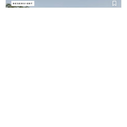
RESERVIERT
ERSTKLASSIGE LUXUS VILLA IN EXKLUSIVER LAGE
4.900.000 €
Santa Ponsa
1.180 m²
531 m²
4
RESERVIERT
EXKLUSIVE NEUBAU-VILLA MIT INDOOR-POOL UND
GROSSEM SPA-BEREICH
8.900.000 €
Son Vida
2.018 m²
921 m²
5
ALLE IMMOBILIEN ANSEHEN