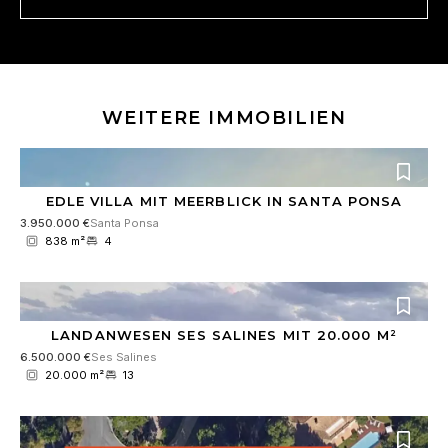
n
s
v
e
e
r
s
t
WEITERE IMMOBILIEN
ä
n
d
n
i
EDLE VILLA MIT MEERBLICK IN SANTA PONSA
s
3.950.000 €
Santa Ponsa
*
838 m²
4
LANDANWESEN SES SALINES MIT 20.000 M²
6.500.000 €
Ses Salines
20.000 m²
13