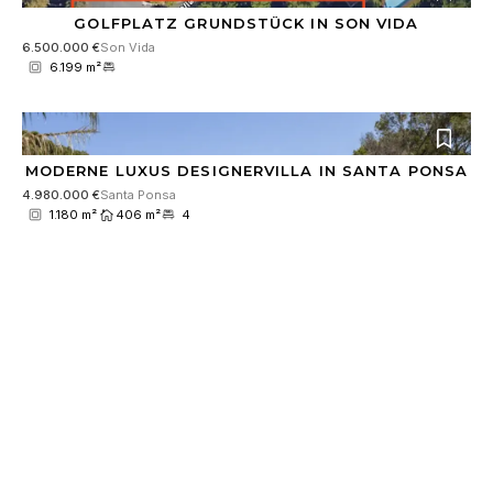
GOLFPLATZ GRUNDSTÜCK IN SON VIDA
6.500.000 €
Son Vida
6.199 m²
MODERNE LUXUS DESIGNERVILLA IN SANTA PONSA
4.980.000 €
Santa Ponsa
1.180 m²
406 m²
4
RESERVIERT
ERSTKLASSIGE LUXUS VILLA IN EXKLUSIVER LAGE
4.900.000 €
Santa Ponsa
1.180 m²
531 m²
4
RESERVIERT
EXKLUSIVE NEUBAU-VILLA MIT INDOOR-POOL UND
GROSSEM SPA-BEREICH