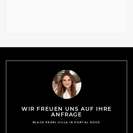
WIR FREUEN UNS AUF IHRE
ANFRAGE
BLACK PEARL VILLA IN PORTAL NOUS
N