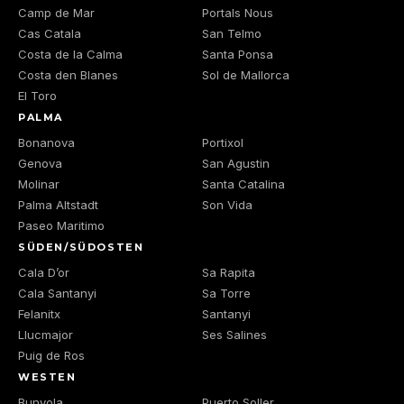
Camp de Mar
Portals Nous
Cas Catala
San Telmo
Costa de la Calma
Santa Ponsa
Costa den Blanes
Sol de Mallorca
El Toro
PALMA
Bonanova
Portixol
Genova
San Agustin
Molinar
Santa Catalina
Palma Altstadt
Son Vida
Paseo Maritimo
SÜDEN/SÜDOSTEN
Cala D’or
Sa Rapita
Cala Santanyi
Sa Torre
Felanitx
Santanyi
Llucmajor
Ses Salines
Puig de Ros
WESTEN
Bunyola
Puerto Soller