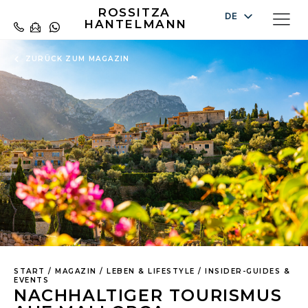
ROSSITZA
DE
HANTELMANN
EN
ZURÜCK ZUM MAGAZIN
ES
START
/
MAGAZIN
/
LEBEN & LIFESTYLE
/
INSIDER-GUIDES &
EVENTS
NACHHALTIGER TOURISMUS