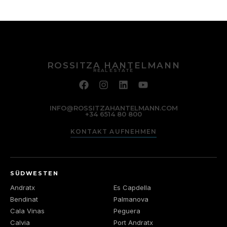
ROSSITZA HANTELMANN
REAL ESTATE
INFO@ROSSITZAHANTELMANN.COM
+34 6514 80 800
KONTAKT AUFNEHMEN
SÜDWESTEN
Andratx
Es Capdella
Bendinat
Palmanova
Cala Vinas
Peguera
Calvia
Port Andratx