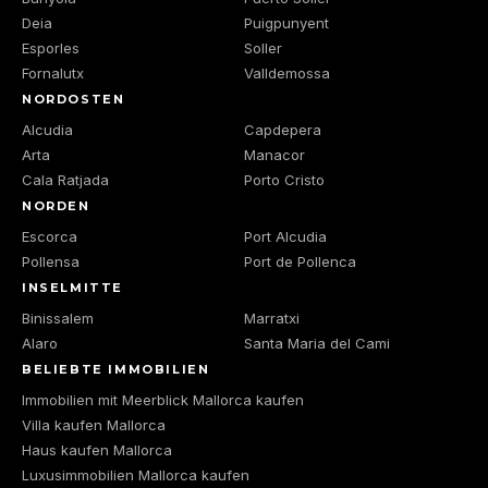
Deia
Puigpunyent
Esporles
Soller
Fornalutx
Valldemossa
NORDOSTEN
Alcudia
Capdepera
Arta
Manacor
Cala Ratjada
Porto Cristo
NORDEN
Escorca
Port Alcudia
Pollensa
Port de Pollenca
INSELMITTE
Binissalem
Marratxi
Alaro
Santa Maria del Cami
BELIEBTE IMMOBILIEN
Immobilien mit Meerblick Mallorca kaufen
Villa kaufen Mallorca
Haus kaufen Mallorca
Luxusimmobilien Mallorca kaufen