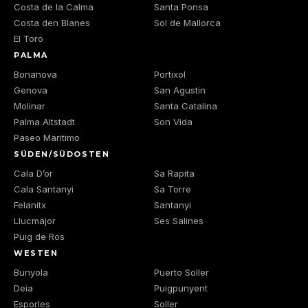
Costa de la Calma
Santa Ponsa
Costa den Blanes
Sol de Mallorca
El Toro
PALMA
Bonanova
Portixol
Genova
San Agustin
Molinar
Santa Catalina
Palma Altstadt
Son Vida
Paseo Maritimo
SÜDEN/SÜDOSTEN
Cala D’or
Sa Rapita
Cala Santanyi
Sa Torre
Felanitx
Santanyi
Llucmajor
Ses Salines
Puig de Ros
WESTEN
Bunyola
Puerto Soller
Deia
Puigpunyent
Esporles
Soller