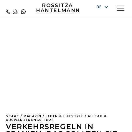
ROSSITZA
DE
HANTELMANN
EN
ZURÜCK ZUM MAGAZIN
ES
START
/
MAGAZIN
/
LEBEN & LIFESTYLE
/
ALLTAG &
AUSWANDERUNGSTIPPS
VERKEHRSREGELN IN