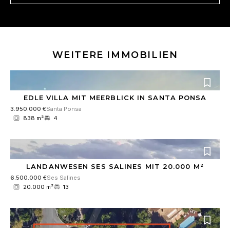
v
e
r
s
t
WEITERE IMMOBILIEN
ä
n
d
n
i
EDLE VILLA MIT MEERBLICK IN SANTA PONSA
s
3.950.000 €
Santa Ponsa
*
838 m²
4
LANDANWESEN SES SALINES MIT 20.000 M²
6.500.000 €
Ses Salines
20.000 m²
13