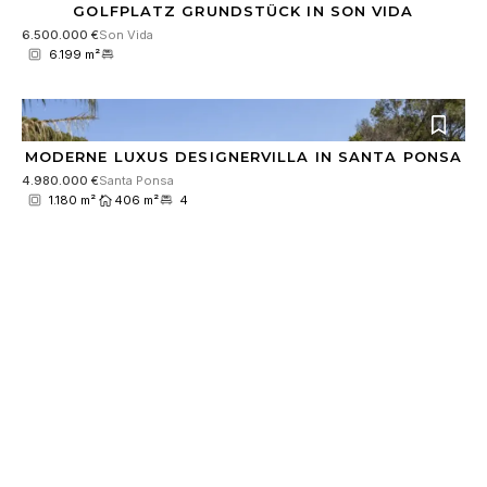
GOLFPLATZ GRUNDSTÜCK IN SON VIDA
6.500.000 €
Son Vida
6.199 m²
MODERNE LUXUS DESIGNERVILLA IN SANTA PONSA
4.980.000 €
Santa Ponsa
1.180 m²
406 m²
4
RESERVIERT
ERSTKLASSIGE LUXUS VILLA IN EXKLUSIVER LAGE
4.900.000 €
Santa Ponsa
1.180 m²
531 m²
4
RESERVIERT
EXKLUSIVE NEUBAU-VILLA MIT INDOOR-POOL UND
GROSSEM SPA-BEREICH
8.900.000 €
Son Vida