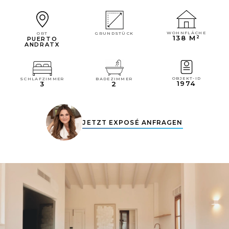
WOHNFLÄCHE
GRUNDSTÜCK
ORT
138 M²
PUERTO
ANDRATX
OBJEKT-ID
SCHLAFZIMMER
BADEZIMMER
1974
3
2
JETZT EXPOSÉ ANFRAGEN