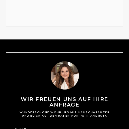
WIR FREUEN UNS AUF IHRE
ANFRAGE
WUNDERSCHÖNE WOHNUNG MIT HAUSCHARAKTER
UND BLICK AUF DEN HAFEN VON PORT ANDRATX
*
N