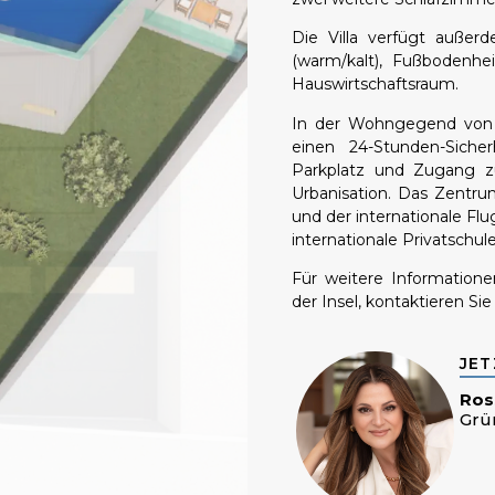
Die Villa verfügt außer
(warm/kalt), Fußbodenh
Hauswirtschaftsraum.
In der Wohngegend von C
einen 24-Stunden-Sicher
Parkplatz und Zugang z
Urbanisation. Das Zentr
und der internationale Flu
internationale Privatschul
Für weitere Information
der Insel, kontaktieren Si
JET
Ros
Grü