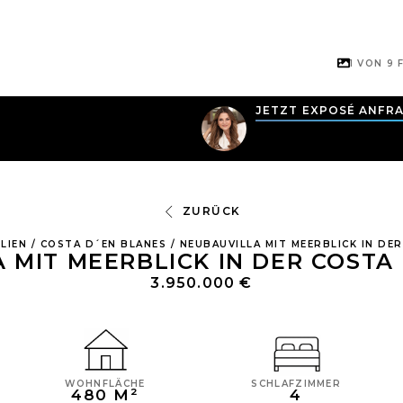
1 VON
9
F
JETZT EXPOSÉ ANFR
ZURÜCK
LIEN
/
COSTA D´EN BLANES
/
NEUBAUVILLA MIT MEERBLICK IN DE
 MIT MEERBLICK IN DER COSTA
3.950.000 €
WOHNFLÄCHE
SCHLAFZIMMER
480 M²
4