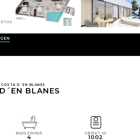
OTOS
AGEN
R COSTA D´EN BLANES
 D´EN BLANES
BADEZIMMER
OBJEKT-ID
4
1002