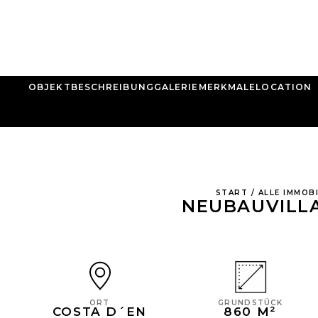
OBJEKTBESCHREIBUNG
GALERIE
MERKMALE
LOCATION
START
/
ALLE IMMOBI
NEUBAUVILLA
GRUNDSTÜCK
ORT
860 M²
COSTA D´EN