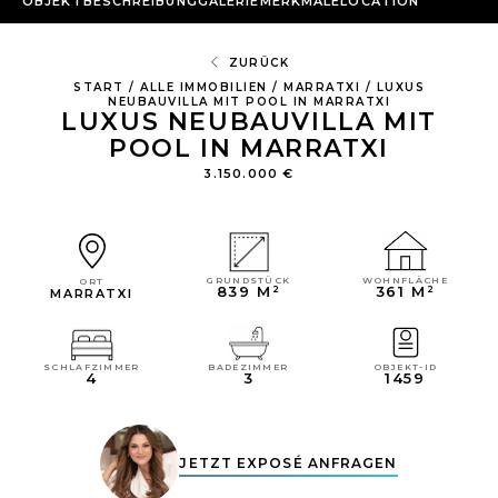
OBJEKTBESCHREIBUNG
GALERIE
MERKMALE
LOCATION
ZURÜCK
START
/
ALLE IMMOBILIEN
/
MARRATXI
/
LUXUS
NEUBAUVILLA MIT POOL IN MARRATXI
LUXUS NEUBAUVILLA MIT
POOL IN MARRATXI
3.150.000 €
WOHNFLÄCHE
GRUNDSTÜCK
ORT
361 M²
839 M²
MARRATXI
OBJEKT-ID
SCHLAFZIMMER
BADEZIMMER
1459
4
3
JETZT EXPOSÉ ANFRAGEN