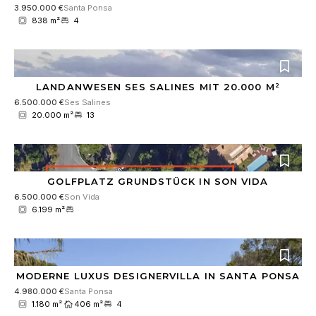
s
T
3.950.000 €
Santa Ponsa
*
e
838 m²
4
l
e
f
o
n
LANDANWESEN SES SALINES MIT 20.000 M²
n
6.500.000 €
Ses Salines
u
20.000 m²
13
m
m
e
r
*
GOLFPLATZ GRUNDSTÜCK IN SON VIDA
6.500.000 €
Son Vida
6.199 m²
MODERNE LUXUS DESIGNERVILLA IN SANTA PONSA
4.980.000 €
Santa Ponsa
1.180 m²
406 m²
4