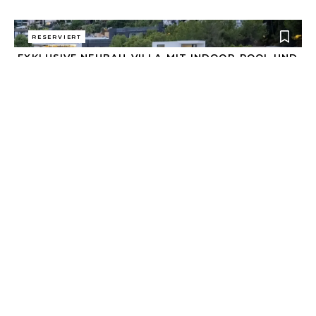
RESERVIERT
EXKLUSIVE NEUBAU-VILLA MIT INDOOR-POOL UND
GROSSEM SPA-BEREICH
8.900.000 €
Son Vida
2.018 m²
921 m²
5
ALLE IMMOBILIEN ANSEHEN
INFO@ROSSITZAHANTELMANN.COM
+34 6514 80 800