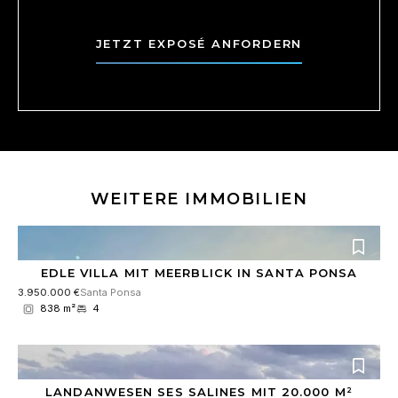
e
*
V
r
O
s
JETZT EXPOSÉ ANFORDERN
-
t
E
ä
i
n
n
d
v
n
e
i
r
s
s
E
t
-
WEITERE IMMOBILIEN
ä
M
n
a
d
i
n
l
i
EDLE VILLA MIT MEERBLICK IN SANTA PONSA
-
s
A
3.950.000 €
Santa Ponsa
*
d
838 m²
4
r
e
s
s
e
LANDANWESEN SES SALINES MIT 20.000 M²