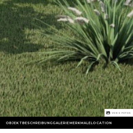
1 VON
6
FOTOS
OBJEKTBESCHREIBUNG
GALERIE
MERKMALE
LOCATION