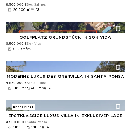
D
6.500.000 €
Ses Salines
S
20.000 m²
13
G
V
O
-
E
GOLFPLATZ GRUNDSTÜCK IN SON VIDA
i
6.500.000 €
Son Vida
n
6.199 m²
v
e
r
s
t
MODERNE LUXUS DESIGNERVILLA IN SANTA PONSA
ä
4.980.000 €
Santa Ponsa
n
1.180 m²
406 m²
4
d
n
i
RESERVIERT
s
ERSTKLASSIGE LUXUS VILLA IN EXKLUSIVER LAGE
4.900.000 €
Santa Ponsa
1.180 m²
531 m²
4