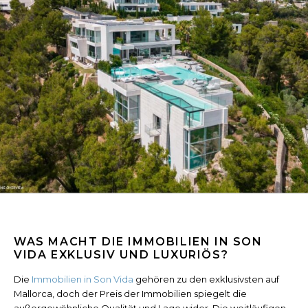
WAS MACHT DIE IMMOBILIEN IN SON
VIDA EXKLUSIV UND LUXURIÖS?
Die
Immobilien in Son Vida
gehören zu den exklusivsten auf
Mallorca, doch der Preis der Immobilien spiegelt die
außergewöhnliche Qualität und Lage wider. Die weitläufigen