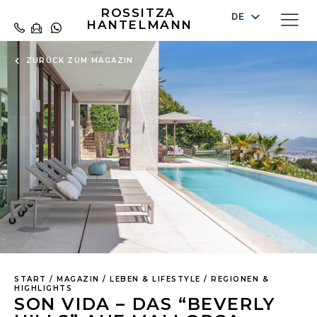
ROSSITZA
DE
HANTELMANN
EN
ZURÜCK ZUM MAGAZIN
ES
START
/
MAGAZIN
/
LEBEN & LIFESTYLE
/
REGIONEN &
HIGHLIGHTS
SON VIDA – DAS “BEVERLY