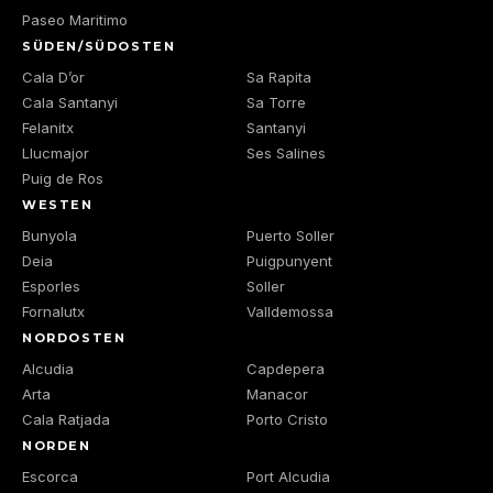
Paseo Maritimo
SÜDEN/SÜDOSTEN
Cala D’or
Sa Rapita
Cala Santanyi
Sa Torre
Felanitx
Santanyi
Llucmajor
Ses Salines
Puig de Ros
WESTEN
Bunyola
Puerto Soller
Deia
Puigpunyent
Esporles
Soller
Fornalutx
Valldemossa
NORDOSTEN
Alcudia
Capdepera
Arta
Manacor
Cala Ratjada
Porto Cristo
NORDEN
Escorca
Port Alcudia