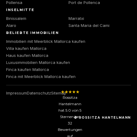
Pollensa
Port de Pollenca
INSELMITTE
Binissalem
Marratxi
Alaro
Santa Maria del Cami
BELIEBTE IMMOBILIEN
Immobilien mit Meerblick Mallorca kaufen
Villa kaufen Mallorca
Haus kaufen Mallorca
Luxusimmobilien Mallorca kaufen
Finca kaufen Mallorca
Finca mit Meerblick Mallorca kaufen
Impressum
Datenschutz
Sitemap
Rossitza
Hantelmann
hat
5.0
von
5
Sternen bei
© ROSSITZA HANTELMANN
32
Bewertungen
auf