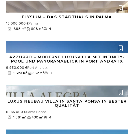
ELYSIUM – DAS STADTHAUS IN PALMA
15.000.000 €
Palma
698 m²
698 m²
4
AZZURRO – MODERNE LUXUSVILLA MIT INFINITY-
POOL UND PANORAMABLICK IN PORT ANDRATX
9.950.000 €
Port Andratx
1.823 m²
382 m²
3
LUXUS NEUBAU VILLA IN SANTA PONSA IN BESTER
QUALITÄT
6.165.000 €
Santa Ponsa
1.361 m²
430 m²
4