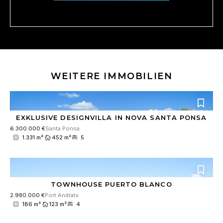
E
D
i
S
n
G
v
V
e
O
r
-
s
E
t
i
WEITERE IMMOBILIEN
ä
n
n
v
d
e
n
r
i
EXKLUSIVE DESIGNVILLA IN NOVA SANTA PONSA
s
s
t
6.300.000 €
Santa Ponsa
*
ä
1.331 m²
452 m²
5
n
d
n
i
s
TOWNHOUSE PUERTO BLANCO
2.980.000 €
Port Andratx
186 m²
123 m²
4