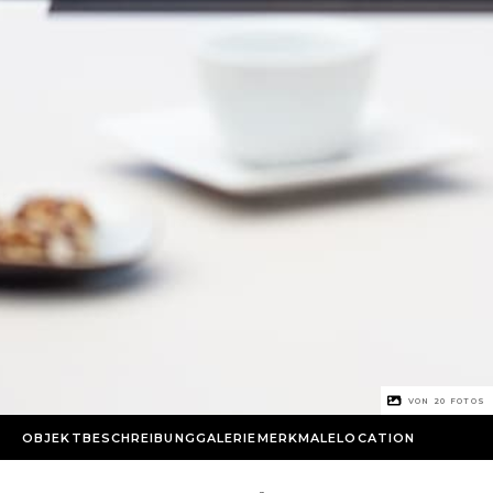
1 VON
20
FOTOS
OBJEKTBESCHREIBUNG
GALERIE
MERKMALE
LOCATION