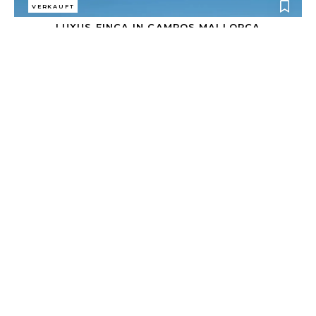
VERKAUFT
LUXUS FINCA IN CAMPOS MALLORCA
6.250.000 €
Campos
30.648 m²
690 m²
5
ALLE IMMOBILIEN ANSEHEN
INFO@ROSSITZAHANTELMANN.COM
+34 6514 80 800
KONTAKT AUFNEHMEN