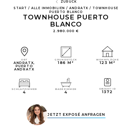
ZURÜCK
START
/
ALLE IMMOBILIEN
/
ANDRATX
/
TOWNHOUSE
PUERTO BLANCO
TOWNHOUSE PUERTO
BLANCO
2.980.000 €
WOHNFLÄCHE
GRUNDSTÜCK
ORT
123 M²
186 M²
ANDRATX
,
PUERTO
ANDRATX
OBJEKT-ID
SCHLAFZIMMER
BADEZIMMER
1372
4
4
JETZT EXPOSÉ ANFRAGEN