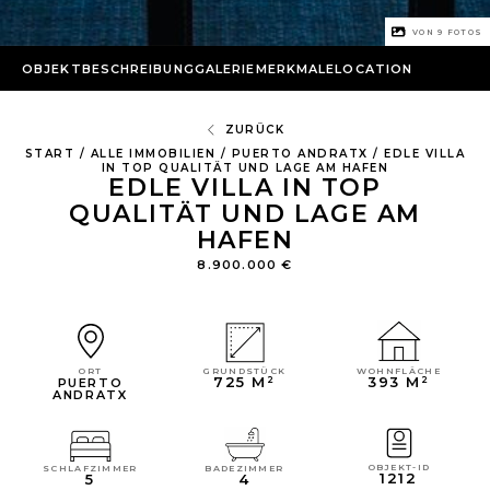
1 VON
9
FOTOS
OBJEKTBESCHREIBUNG
GALERIE
MERKMALE
LOCATION
ZURÜCK
START
/
ALLE IMMOBILIEN
/
PUERTO ANDRATX
/
EDLE VILLA
IN TOP QUALITÄT UND LAGE AM HAFEN
EDLE VILLA IN TOP
QUALITÄT UND LAGE AM
HAFEN
8.900.000 €
WOHNFLÄCHE
GRUNDSTÜCK
ORT
393 M²
725 M²
PUERTO
ANDRATX
OBJEKT-ID
SCHLAFZIMMER
BADEZIMMER
1212
5
4