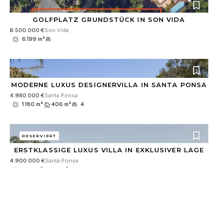
GOLFPLATZ GRUNDSTÜCK IN SON VIDA
6.500.000 €
Son Vida
6.199 m²
MODERNE LUXUS DESIGNERVILLA IN SANTA PONSA
4.980.000 €
Santa Ponsa
1.180 m²
406 m²
4
RESERVIERT
ERSTKLASSIGE LUXUS VILLA IN EXKLUSIVER LAGE
4.900.000 €
Santa Ponsa
1.180 m²
531 m²
4
RESERVIERT
EXKLUSIVE NEUBAU-VILLA MIT INDOOR-POOL UND