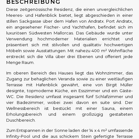
BESCHREIBUNG
Diese zeitgenössische Residenz, die einen unvergleichlichen
Meeres- und Hafenblick bietet, liegt abgeschieden in einer
stillen Sackgasse über dem Hafen von Andratx. Port Andratx,
ein angesehener Fischer- und Yachthafen, befindet sich im
luxuriösen Südwesten Mallorcas. Das Gebäude wurde unter
Verwendung hochmoderner Materialien errichtet und
präsentiert sich mit stilvollen und qualitativ hochwertigen
Möbeln sowie Ausstattungen. Mit nahezu 400 m² Wohnfläche
erstreckt sich die Villa über drei Ebenen und offeriert jede
Menge Raum.
Im oberen Bereich des Hauses liegt das Wohnzimmer, das
Zugang zur behaglichen Veranda sowie zu einer weitläufigen
Terrasse mit Hafenblick gewährt, eine von Birgit Müller
designte, topmoderne Küche, ein Esszimmer und ein Gäste-
WC. Die Residenz umfasst insgesamt fünf Schlafzimmer und
vier Badezimmer, wobei zwei davon en suite sind. Der
Wellnessbereich ist bestückt mit einer Sauna, einem
Erholungsbereich und einem großzügig gestalteten
Duschbereich.
Zum Entspannen in der Sonne laden der 14 x 4 m² umfassende
Infinity-Pool und die aus schickem Stein gefertigte Terrasse