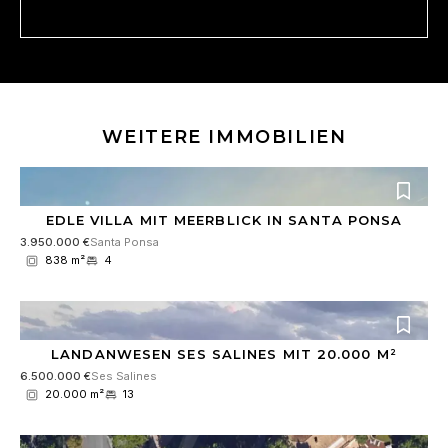
i
m
n
m
v
e
e
r
r
s
t
WEITERE IMMOBILIEN
ä
n
d
n
i
EDLE VILLA MIT MEERBLICK IN SANTA PONSA
s
3.950.000 €
Santa Ponsa
*
838 m²
4
LANDANWESEN SES SALINES MIT 20.000 M²
6.500.000 €
Ses Salines
20.000 m²
13