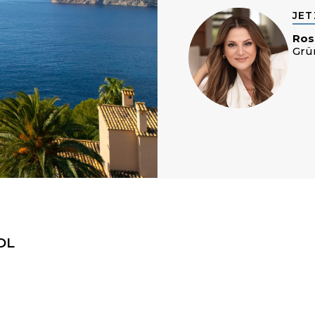
JET
Ros
Grü
OL