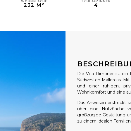
WOHNFLÄCHE
SCHLAFZIMMER
232 M²
4
BESCHREIBU
Die Villa Llimoner ist ei
Südwesten Mallorcas. Mi
und einer ruhigen, priv
Wohnkomfort und eine au
Das Anwesen erstreckt s
über eine Nutzfläche 
großzügige Gestaltung u
zu einem idealen Familien