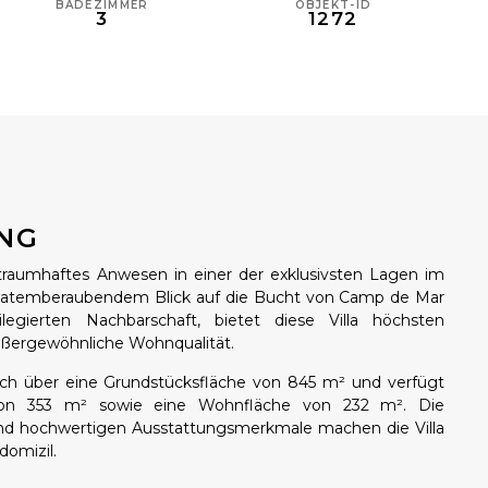
BADEZIMMER
OBJEKT-ID
3
1272
NG
n traumhaftes Anwesen in einer der exklusivsten Lagen im
t atemberaubendem Blick auf die Bucht von Camp de Mar
ilegierten Nachbarschaft, bietet diese Villa höchsten
ßergewöhnliche Wohnqualität.
ich über eine Grundstücksfläche von 845 m² und verfügt
von 353 m² sowie eine Wohnfläche von 232 m². Die
nd hochwertigen Ausstattungsmerkmale machen die Villa
domizil.