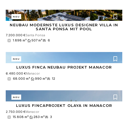
NEU
NEUBAU MODERNSTE LUXUS DESIGNER VILLA IN
SANTA PONSA MIT POOL
7.200.000 €
Santa Ponsa
1.898 m²
507 m²
6
NEU
LUXUS FINCA NEUBAU PROJEKT MANACOR
6.480.000 €
Manacor
68.000 m²
990 m²
12
NEU
LUXUS FINCAPROJEKT OLAYA IN MANACOR
2.750.000 €
Manacor
15.808 m²
283 m²
3