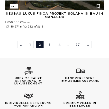
NEU
NEUBAU LUXUS FINCA PROJEKT SOLANA IN BAU IN
MANACOR
2.650.000 €
Manacor
16.274 m²
252 m²
3
←
1
2
3
4
…
27
→
ÜBER 20 JAHRE
HANDVERLESENE
ERFAHRUNG IM
IMMOBILIENAUSWAHL
LUXUSSEGMENT
INDIVIDUELLE BETREUUNG
PREMIUMVILLEN IN
VON ANFANG AN
BESTLAGEN