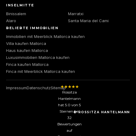
INSELMITTE
Binissalem
Marratxi
Alaro
Santa Maria del Cami
BELIEBTE IMMOBILIEN
Immobilien mit Meerblick Mallorca kaufen
Villa kaufen Mallorca
Haus kaufen Mallorca
Luxusimmobilien Mallorca kaufen
Finca kaufen Mallorca
Finca mit Meerblick Mallorca kaufen
Impressum
Datenschutz
Sitemap
Rossitza
Hantelmann
hat
5.0
von
5
Sternen bei
© ROSSITZA HANTELMANN
32
Bewertungen
auf