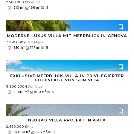
2.500.000 €
Peguera
210 m²
166 m²
3
MODERNE LUXUS VILLA MIT MEERBLICK IN GENOVA
7.250.000 €
Cala Major
810 m²
747 m²
5
EXKLUSIVE MEERBLICK-VILLA IN PRIVILEGIERTER
HÖHENLAGE VON SON VIDA
9.900.000 €
Son Vida
2.040 m²
800 m²
5
NEUBAU VILLA PROJEKT IN ARTA
2.450.000 €
Arta
18.600 m²
226 m²
3