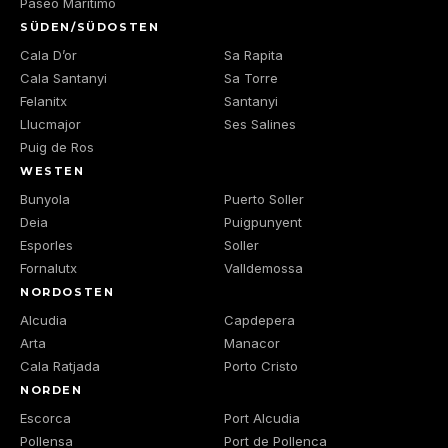
Paseo Maritimo
SÜDEN/SÜDOSTEN
Cala D’or
Sa Rapita
Cala Santanyi
Sa Torre
Felanitx
Santanyi
Llucmajor
Ses Salines
Puig de Ros
WESTEN
Bunyola
Puerto Soller
Deia
Puigpunyent
Esporles
Soller
Fornalutx
Valldemossa
NORDOSTEN
Alcudia
Capdepera
Arta
Manacor
Cala Ratjada
Porto Cristo
NORDEN
Escorca
Port Alcudia
Pollensa
Port de Pollenca