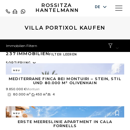
ROSSITZA
DE
HANTELMANN
EN
ES
VILLA PORTIXOL KAUFEN
Immobilien Filtern
237
IMMOBILIEN
FILTER LEEREN
10
SORTIERUNG
results
NEU
available
MEDITERRANE FINCA BEI MONTUIRI – STEIN, STIL
UND 80.000 M² OLIVENHAIN
9.850.000 €
Montuiri
80.000 m²
450 m²
4
NEU
ERSTE MEERESLINIE APARTMENT IN CALA
FORNELLS