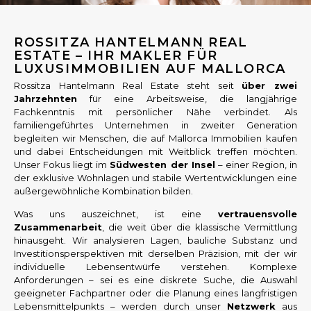
e
s
s
ROSSITZA HANTELMANN REAL
e
ESTATE – IHR MAKLER FÜR
LUXUSIMMOBILIEN AUF MALLORCA
Rossitza Hantelmann Real Estate steht seit
über zwei
Jahrzehnten
für eine Arbeitsweise, die langjährige
Fachkenntnis mit persönlicher Nähe verbindet. Als
familiengeführtes Unternehmen in zweiter Generation
begleiten wir Menschen, die auf Mallorca Immobilien kaufen
und dabei Entscheidungen mit Weitblick treffen möchten.
Unser Fokus liegt im
Südwesten der Insel
– einer Region, in
der exklusive Wohnlagen und stabile Wertentwicklungen eine
außergewöhnliche Kombination bilden.
Was uns auszeichnet, ist eine
vertrauensvolle
Zusammenarbeit
, die weit über die klassische Vermittlung
hinausgeht. Wir analysieren Lagen, bauliche Substanz und
Investitionsperspektiven mit derselben Präzision, mit der wir
individuelle Lebensentwürfe verstehen. Komplexe
Anforderungen – sei es eine diskrete Suche, die Auswahl
geeigneter Fachpartner oder die Planung eines langfristigen
Lebensmittelpunkts – werden durch unser
Netzwerk
aus