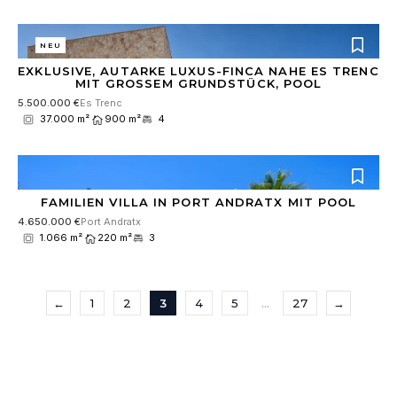
NEU
EXKLUSIVE, AUTARKE LUXUS-FINCA NAHE ES TRENC
MIT GROSSEM GRUNDSTÜCK, POOL
5.500.000 €
Es Trenc
37.000 m²
900 m²
4
FAMILIEN VILLA IN PORT ANDRATX MIT POOL
4.650.000 €
Port Andratx
1.066 m²
220 m²
3
←
1
2
3
4
5
…
27
→