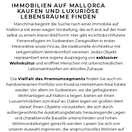
IMMOBILIEN AUF MALLORCA
KAUFEN UND LUXURIÖSE
LEBENSRÄUME FINDEN
Manchmal beginnt die Suche nach einer Immobilie auf
Mallorca mit einer wagen Vorstellung, die sich erst auf der Insel
selbst zu einem klaren Bild formt. Hier gibt es lichtdurchflutete
Ferienrefugien im Südwesten, Designvillen in erster
Meereslinie sowie Fincas, die traditionelle Architektur mit
zeitgemäßem Wohnkomfort vereinen. Jedes Objekt
repräsentiert eine eigene Ausprägung von
exklusiver
Wohnkultur
und eröffnet Menschen mit unterschiedlichen
Lebensentwürfen ein stilvolles Zuhause.
Die
Vielfalt des Premiumsegments
finden Sie auch im
handverlesenen Portfolio von Rossitza Hantelmann Real Estate
wieder. Vor allem im Südwesten, wo die gefragtesten
Wohnanlagen auf Mallorca liegen, bieten wir ihnen
Luxusimmobilien zum Kauf an. Dabei legen wir großen Wert
darauf, Ihnen Objekte vorzustellen, die sich durch
außergewöhnliche Ausstattungsdetails, herausragende Lagen
und charaktervolle Baustile unterscheiden und hohen
Wohnvorstellungen gerecht werden. Lassen Sie sich von
unserer Auswahl inspirieren, die anspruchsvolles Wohnen auf