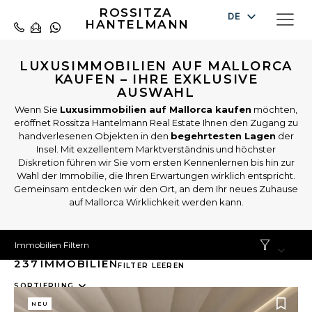
ROSSITZA
DE
HANTELMANN
EN
ES
LUXUSIMMOBILIEN AUF MALLORCA
KAUFEN – IHRE EXKLUSIVE
AUSWAHL
Wenn Sie
Luxusimmobilien auf Mallorca kaufen
möchten,
eröffnet Rossitza Hantelmann Real Estate Ihnen den Zugang zu
handverlesenen Objekten in den
begehrtesten Lagen
der
Insel. Mit exzellentem Marktverständnis und höchster
Diskretion führen wir Sie vom ersten Kennenlernen bis hin zur
Wahl der Immobilie, die Ihren Erwartungen wirklich entspricht.
Gemeinsam entdecken wir den Ort, an dem Ihr neues Zuhause
auf Mallorca Wirklichkeit werden kann.
Immobilien Filtern
237
IMMOBILIEN
FILTER LEEREN
10
SORTIERUNG
results
NEU
available