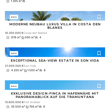
1.255 m²
NEU
MODERNE NEUBAU LUXUS VILLA IN COSTA DEN
BLANES
10.250.000 €
Costa den Blanes
976 m²
590 m²
4
NEU
EXCEPTIONAL SEA-VIEW ESTATE IN SON VIDA
21.000.000 €
Son Vida
4.250 m²
1.500 m²
8
NEU
EXKLUSIVE DESIGN-FINCA IN HAFENNÄHE MIT
PANORAMABLICK AUF DIE TRAMUNTANA
13.600.000 €
Port Andratx
35.500 m²
758 m²
6