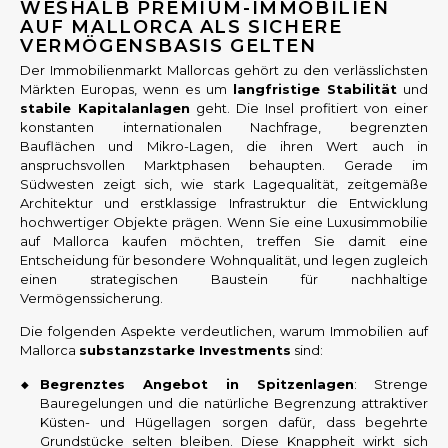
WESHALB PREMIUM-IMMOBILIEN
AUF MALLORCA ALS SICHERE
VERMÖGENSBASIS GELTEN
Der Immobilienmarkt Mallorcas gehört zu den verlässlichsten
Märkten Europas, wenn es um
langfristige Stabilität
und
stabile Kapitalanlagen
geht. Die Insel profitiert von einer
konstanten internationalen Nachfrage, begrenzten
Bauflächen und Mikro-Lagen, die ihren Wert auch in
anspruchsvollen Marktphasen behaupten. Gerade im
Südwesten zeigt sich, wie stark Lagequalität, zeitgemäße
Architektur und erstklassige Infrastruktur die Entwicklung
hochwertiger Objekte prägen. Wenn Sie eine Luxusimmobilie
auf Mallorca kaufen möchten, treffen Sie damit eine
Entscheidung für besondere Wohnqualität, und legen zugleich
einen strategischen Baustein für nachhaltige
Vermögenssicherung.
Die folgenden Aspekte verdeutlichen, warum Immobilien auf
Mallorca
substanzstarke Investments
sind:
Begrenztes Angebot in Spitzenlagen
: Strenge
Bauregelungen und die natürliche Begrenzung attraktiver
Küsten- und Hügellagen sorgen dafür, dass begehrte
Grundstücke selten bleiben. Diese Knappheit wirkt sich