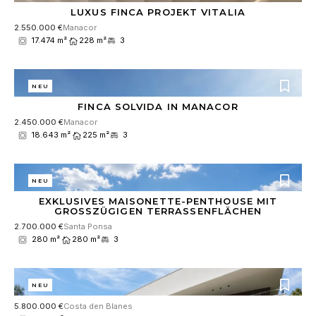
LUXUS FINCA PROJEKT VITALIA
2.550.000 €
Manacor
17.474 m²
228 m²
3
NEU
FINCA SOLVIDA IN MANACOR
2.450.000 €
Manacor
18.643 m²
225 m²
3
NEU
EXKLUSIVES MAISONETTE-PENTHOUSE MIT
GROSSZÜGIGEN TERRASSENFLÄCHEN
2.700.000 €
Santa Ponsa
280 m²
280 m²
3
NEU
5.800.000 €
Costa den Blanes